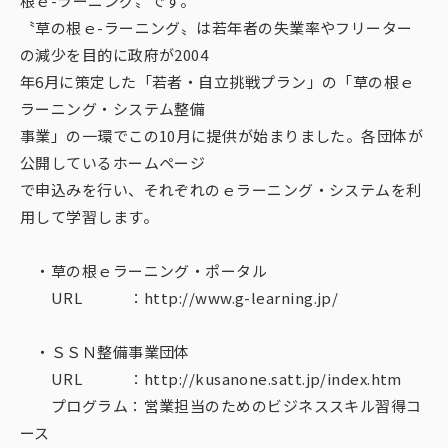
根ｅ-ラーニング〟です。
〝草の根ｅ-ラーニング〟は若年者の失業率やフリーター
の減少を目的に政府が2004
年6月に策定した「若者・自立挑戦プラン」の「草の根ｅ
ラーニング・システム整備
事業」の一環でこの10月に提供が始まりました。各団体が
公開しているホームページ
で申込みを行い、それぞれのｅラーニング・システムを利
用して学習します。
・草の根ｅラーニング・ポータル
URL ：http://www.g-learning.jp/
・ＳＳＮ整備事業団体
URL ：http://kusanone.satt.jp/index.htm
プログラム：営業担当のためのビジネススキル習得コ
ース