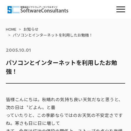
会社情報
HOME
お知らせ
パソコンとインターネットを利用したお勉強！
ごあいさつ
2005.10.01
会社概要・沿革
パソコンとインターネットを利用したお勉
強！
経営理念・行動指針
アクセス
皆様こんにちは。秋晴れの気持ち良い天気だなと思うと、
事業内容
次の日は〝どよん〟と曇
っていたりと、この季節ならではのお天気の不安定さです
お知らせ
ね。寒さも日に日に増して
きて、今年は灯油の値段の関係上、ストーブの点火を我慢